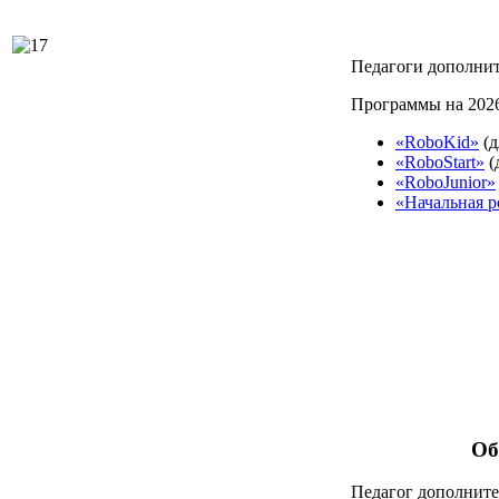
Педагоги дополнит
Программы на 2026
«RoboKid»
(д
«RoboStart»
(
«RoboJunior»
«Начальная р
Об
Педагог дополните