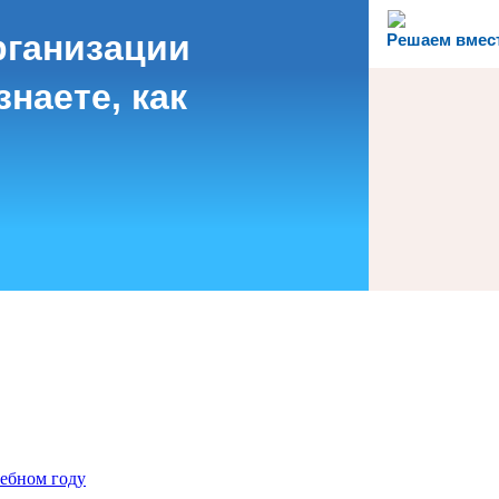
рганизации
Решаем вмес
наете, как
чебном году