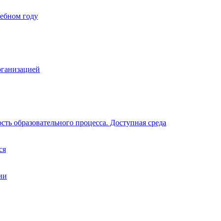
чебном году
рганизацией
ть образовательного процесса. Доступная среда
ся
ии