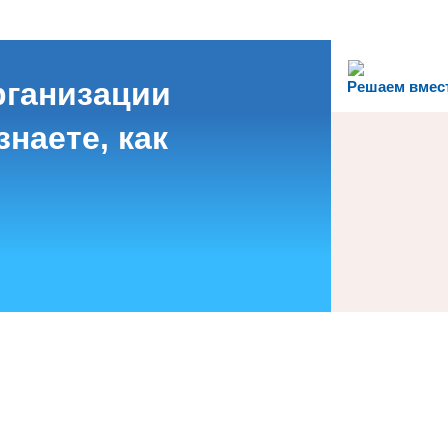
рганизации
Решаем вмес
наете, как